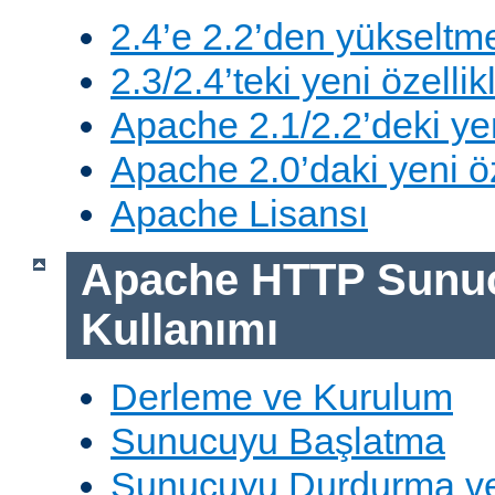
2.4’e 2.2’den yükseltm
2.3/2.4’teki yeni özellik
Apache 2.1/2.2’deki yen
Apache 2.0’daki yeni öz
Apache Lisansı
Apache HTTP Sunu
Kullanımı
Derleme ve Kurulum
Sunucuyu Başlatma
Sunucuyu Durdurma ve