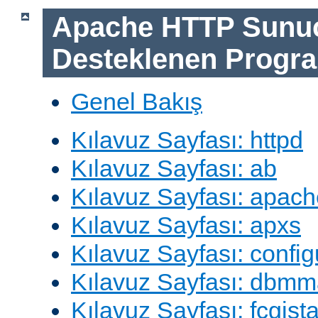
Apache HTTP Sunu
Desteklenen Progra
Genel Bakış
Kılavuz Sayfası: httpd
Kılavuz Sayfası: ab
Kılavuz Sayfası: apach
Kılavuz Sayfası: apxs
Kılavuz Sayfası: config
Kılavuz Sayfası: dbm
Kılavuz Sayfası: fcgista