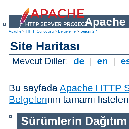
Apache 
Apache
>
HTTP Sunucusu
>
Belgeleme
>
Sürüm 2.4
Site Haritası
Mevcut Diller:
de
|
en
|
e
Bu sayfada
Apache HTTP S
Belgeleri
nin tamamı listelen
Sürümlerin Dağıtım B