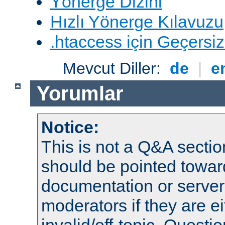
Yönerge Dizini
Hızlı Yönerge Kılavuzu
.htaccess için Geçersizl
Mevcut Diller:
de
|
e
Yorumlar
Notice:
This is not a Q&A sect
should be pointed towar
documentation or serve
moderators if they are 