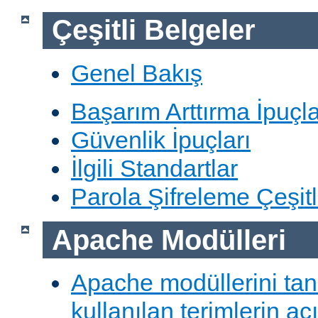
Çeşitli Belgeler
Genel Bakış
Başarım Arttırma İpuçla
Güvenlik İpuçları
İlgili Standartlar
Parola Şifreleme Çeşitl
Apache Modülleri
Apache modüllerini ta
kullanılan terimlerin aç