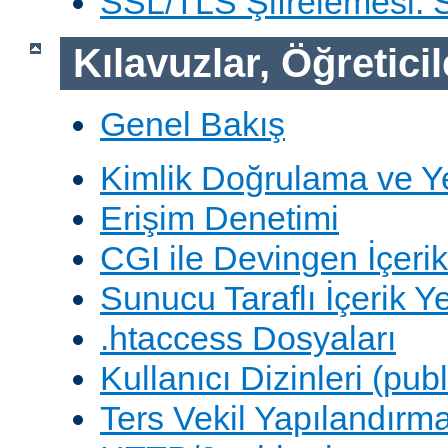
SSL/TLS Şifrelemesi:
Kılavuzlar, Öğreticil
Genel Bakış
Kimlik Doğrulama ve Y
Erişim Denetimi
CGI ile Devingen İçerik
Sunucu Taraflı İçerik Y
.htaccess Dosyaları
Kullanıcı Dizinleri (pub
Ters Vekil Yapılandırm