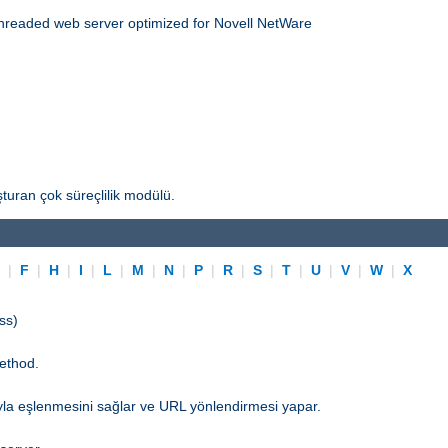
threaded web server optimized for Novell NetWare
turan çok süreçlilik modülü.
E
|
F
|
H
|
I
|
L
|
M
|
N
|
P
|
R
|
S
|
T
|
U
|
V
|
W
|
X
ss)
ethod.
yla eşlenmesini sağlar ve URL yönlendirmesi yapar.