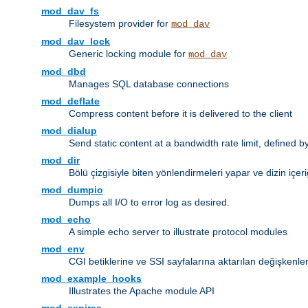
mod_dav_fs
Filesystem provider for
mod_dav
mod_dav_lock
Generic locking module for
mod_dav
mod_dbd
Manages SQL database connections
mod_deflate
Compress content before it is delivered to the client
mod_dialup
Send static content at a bandwidth rate limit, defined
mod_dir
Bölü çizgisiyle biten yönlendirmeleri yapar ve dizin içeri
mod_dumpio
Dumps all I/O to error log as desired.
mod_echo
A simple echo server to illustrate protocol modules
mod_env
CGI betiklerine ve SSI sayfalarına aktarılan değişkenler
mod_example_hooks
Illustrates the Apache module API