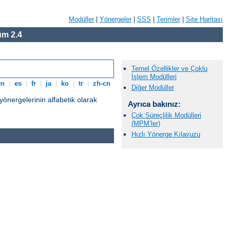
Modüller
|
Yönergeler
|
SSS
|
Terimler
|
Site Haritası
m 2.4
Temel Özellikler ve Çoklu
İşlem Modülleri
en
|
es
|
fr
|
ja
|
ko
|
tr
|
zh-cn
Diğer Modüller
nergelerinin alfabetik olarak
Ayrıca bakınız:
Çok Süreçlilik Modülleri
(MPM’ler)
Hızlı Yönerge Kılavuzu