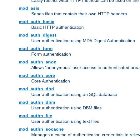
Easily restrict what HTTP methods can be used on the
mod_asis
Sends files that contain their own HTTP headers
mod_auth_basic
Basic HTTP authentication
mod_auth_digest
User authentication using MD5 Digest Authentication
mod_auth_form
Form authentication
mod_authn_anon
Allows "anonymous" user access to authenticated area
mod_authn_core
Core Authentication
mod_authn_dbd
User authentication using an SQL database
mod_authn_dbm
User authentication using DBM files
mod_authn_file
User authentication using text files
mod_authn_socache
Manages a cache of authentication credentials to reli