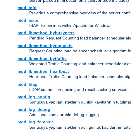
Server-parsed html documents (Server Side Includes)
mod_info
Provides a comprehensive overview of the server confi
mod_isapi
ISAPI Extensions within Apache for Windows
mod_lbmethod_bybusyness
Pending Request Counting load balancer scheduler alg
mod_lbmethod_byrequests
Request Counting load balancer scheduler algorithm f
mod_lbmethod_bytraffic
Weighted Traffic Counting load balancer scheduler alg
mod_lbmethod_heartbeat
Heartbeat Traffic Counting load balancer scheduler alg
mod_ldap
LDAP connection pooling and result caching services 
mod_log_config
Sunucuya yapılan isteklerin günlük kayıtlarının tutulma
mod_log_debug
Additional configurable debug logging
mod_log_forensic
Sunucuya yapılan isteklerin adli günlük kayıtlarının tut