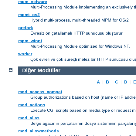
mpm_netware
Multi-Processing Module implementing an exclusively 
mpmt_os2
Hybrid multi-process, multi-threaded MPM for OS/2
prefork
Evresiz ön çatallamalı HTTP sunucusu oluşturur
mpm_winnt
Multi-Processing Module optimized for Windows NT.
worker
Çok evreli ve çok süreçli melez bir HTTP sunucusu oluş
Diğer Modüller
A
|
B
|
C
|
D
|
mod_access_compat
Group authorizations based on host (name or IP addre
mod_actions
Execute CGI scripts based on media type or request m
mod_alias
Belge ağacının parçalarının dosya sisteminin parçaları
mod_allowmethods