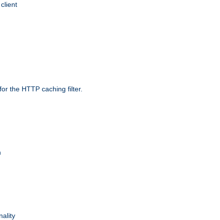
client
r the HTTP caching filter.
n
nality