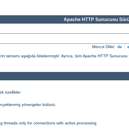
Apache HTTP Sunucusu Sürü
Mevcut Diller:
de
|
n tamamı aşağıda listelenmiştir. Ayrıca, tüm Apache HTTP Sunucusu yö
 özellikler
erçeklenmiş yönergeler bütünü.
 threads only for connections with active processing