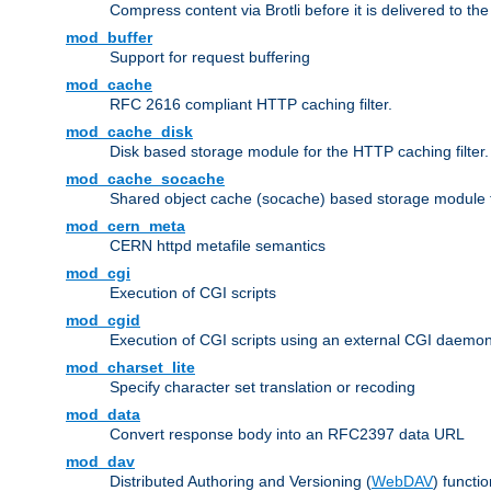
Compress content via Brotli before it is delivered to the 
mod_buffer
Support for request buffering
mod_cache
RFC 2616 compliant HTTP caching filter.
mod_cache_disk
Disk based storage module for the HTTP caching filter.
mod_cache_socache
Shared object cache (socache) based storage module fo
mod_cern_meta
CERN httpd metafile semantics
mod_cgi
Execution of CGI scripts
mod_cgid
Execution of CGI scripts using an external CGI daemo
mod_charset_lite
Specify character set translation or recoding
mod_data
Convert response body into an RFC2397 data URL
mod_dav
Distributed Authoring and Versioning (
WebDAV
) functio