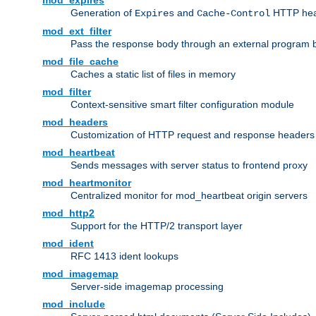
mod_expires
Generation of
and
HTTP head
Expires
Cache-Control
mod_ext_filter
Pass the response body through an external program bef
mod_file_cache
Caches a static list of files in memory
mod_filter
Context-sensitive smart filter configuration module
mod_headers
Customization of HTTP request and response headers
mod_heartbeat
Sends messages with server status to frontend proxy
mod_heartmonitor
Centralized monitor for mod_heartbeat origin servers
mod_http2
Support for the HTTP/2 transport layer
mod_ident
RFC 1413 ident lookups
mod_imagemap
Server-side imagemap processing
mod_include