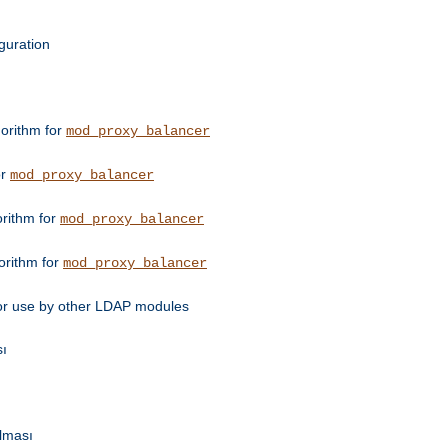
guration
orithm for
mod_proxy_balancer
or
mod_proxy_balancer
orithm for
mod_proxy_balancer
orithm for
mod_proxy_balancer
for use by other LDAP modules
sı
ulması