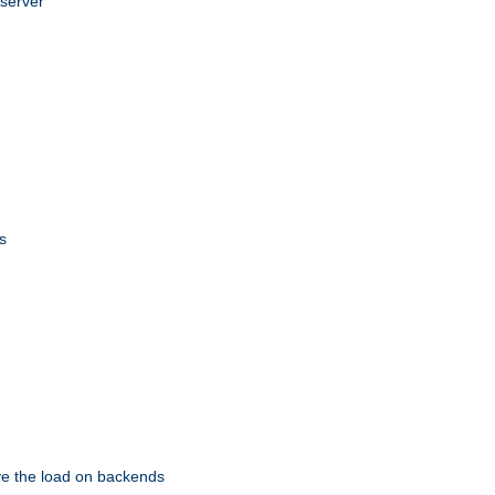
 server
s
eve the load on backends