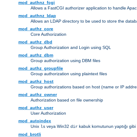
mod_authnz_fcgi
Allows a FastCGI authorizer application to handle Apac
mod_authnz_ldap
Allows an LDAP directory to be used to store the datab
mod_authz_core
Core Authorization
mod_authz_dbd
Group Authorization and Login using SQL
mod_authz_dbm
Group authorization using DBM files
mod_authz_groupfile
Group authorization using plaintext files
mod_authz_host
Group authorizations based on host (name or IP addre
mod_authz_owner
Authorization based on file ownership
mod_authz_user
User Authorization
mod_autoindex
Unix
veya Win32
kabuk komutunun yaptığı gibi diz
ls
dir
mod_brotli