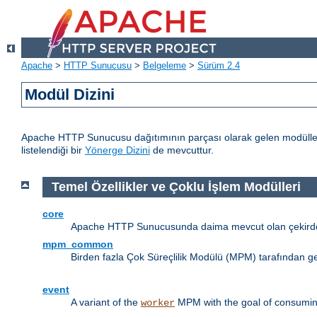
Apache
>
HTTP Sunucusu
>
Belgeleme
>
Sürüm 2.4
Modül Dizini
Apache HTTP Sunucusu dağıtımının parçası olarak gelen modülleri
listelendiği bir
Yönerge Dizini
de mevcuttur.
Temel Özellikler ve Çoklu İşlem Modülleri
core
Apache HTTP Sunucusunda daima mevcut olan çekirdek
mpm_common
Birden fazla Çok Süreçlilik Modülü (MPM) tarafından g
event
A variant of the
MPM with the goal of consuming
worker