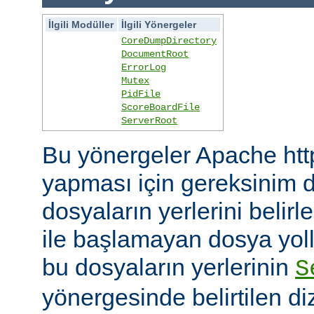
İlgili Modüller
İlgili Yönergeler
CoreDumpDirectory
DocumentRoot
ErrorLog
Mutex
PidFile
ScoreBoardFile
ServerRoot
Bu yönergeler Apache htt
yapması için gereksinim d
dosyaların yerlerini belirler
ile başlamayan dosya yoll
bu dosyaların yerlerinin
S
yönergesinde belirtilen diz