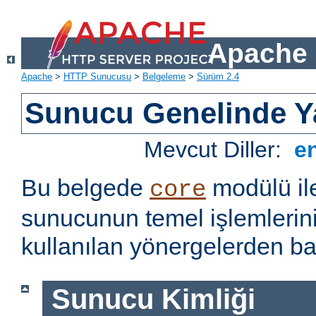
Apache 
Apache
>
HTTP Sunucusu
>
Belgeleme
>
Sürüm 2.4
Sunucu Genelinde Y
Mevcut Diller:
e
Bu belgede
modülü il
core
sunucunun temel işlemlerin
kullanılan yönergelerden baz
Sunucu Kimliği