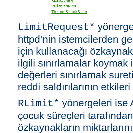
RLimitMEM
RLimitNPROC
ThreadStackSize
yönerge
LimitRequest*
httpd’nin istemcilerden ge
için kullanacağı özkaynakla
ilgili sınırlamalar koymak i
değerleri sınırlamak suret
reddi saldırılarının etkileri 
yönergeleri ise 
RLimit*
çocuk süreçleri tarafından
özkaynakların miktarlarını