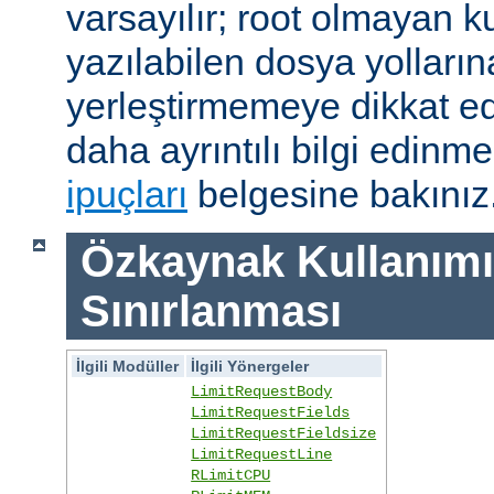
varsayılır; root olmayan ku
yazılabilen dosya yolları
yerleştirmemeye dikkat e
daha ayrıntılı bilgi edinme
ipuçları
belgesine bakınız
Özkaynak Kullanımı
Sınırlanması
İlgili Modüller
İlgili Yönergeler
LimitRequestBody
LimitRequestFields
LimitRequestFieldsize
LimitRequestLine
RLimitCPU