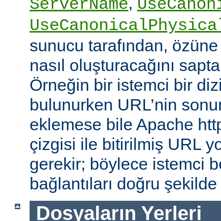
,
ServerName
UseCanon
UseCanonicalPhysica
sunucu tarafından, özüne 
nasıl oluşturacağını saptam
Örneğin bir istemci bir diz
bulunurken URL’nin sonun
eklemese bile Apache http
çizgisi ile bitirilmiş URL
gerekir; böylece istemci b
bağlantıları doğru şekilde
Dosyaların Yerleri