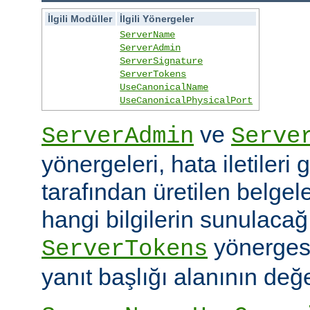
İlgili Modüller
İlgili Yönergeler
ServerName
ServerAdmin
ServerSignature
ServerTokens
UseCanonicalName
UseCanonicalPhysicalPort
ve
ServerAdmin
Serve
yönergeleri, hata iletileri
tarafından üretilen belgele
hangi bilgilerin sunulacağın
yönerges
ServerTokens
yanıt başlığı alanının değer