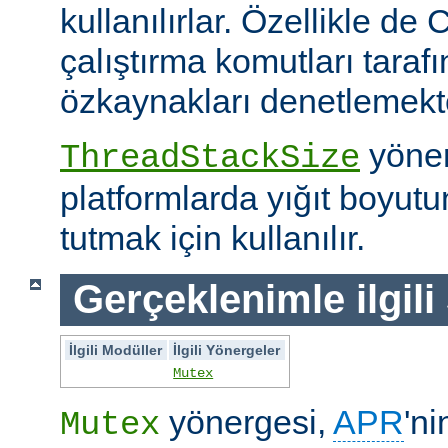
kullanılırlar. Özellikle de 
çalıştırma komutları taraf
özkaynakları denetlemekte 
yöner
ThreadStackSize
platformlarda yığıt boyut
tutmak için kullanılır.
Gerçeklenimle ilgili
İlgili Modüller
İlgili Yönergeler
Mutex
yönergesi,
APR
'ni
Mutex