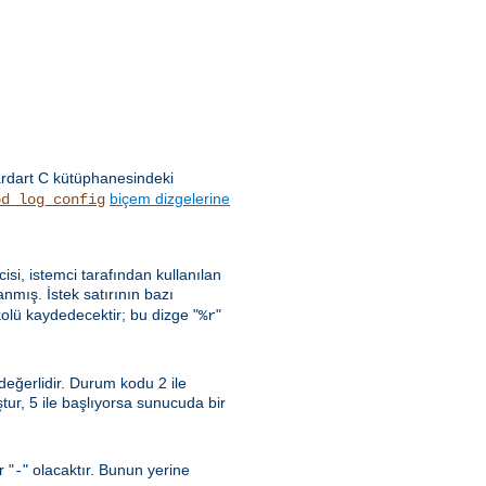
ardart C kütüphanesindeki
biçem dizgelerine
od_log_config
ncisi, istemci tarafından kullanılan
nmış. İstek satırının bazı
kolü kaydedecektir; bu dizge "
"
%r
 değerlidir. Durum kodu 2 ile
uştur, 5 ile başlıyorsa sunucuda bir
r "
" olacaktır. Bunun yerine
-