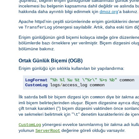
Şüphesiz, bilginin erişim günlüğünde saklanması günlük yönetimi
incelemesi bu belgenin kapsamına dahil değildir ve aslında b
hakkında daha ayrıntılı bilgi edinmek için
dmoz.org
'a bakınız.
Apache httpd’nin çeşitli sürümlerinde erişim günlüklerini de
ve
yönergesi sayılabilir. Artık, daha eski tüm di
TransferLog
Erişim günlüğünün girdi biçemi kolayca isteğe göre düzenlenebi
bölümlerde bazı örneklere yer verilmiştir. Biçem dizgesini oluşt
bölümüne bakınız.
Ortak Günlük Biçemi (OGB)
Erişim günlüğü için sıklıkla kullanılan bir yapılandırma:
LogFormat
"%h %l %u %t \"%r\" %>s %b"
CustomLog
 logs
/
access_log common
İlk satırda belli bir biçem dizgesi için
diye bir
takma a
common
imli biçem belirteçlerinden oluşur. Biçem dizgesine ayrıca dizge
çift tırnak karakteri (") biçem dizgesini vaktinden önce sonland
ve sekmeleri belirtmek için "
" denetim karakterlerini de içere
\t
yönergesi evvelce tanımlanmış bir
takma adı
kull
CustomLog
yolunun
değerine göreli olduğu varsayılır.
ServerRoot