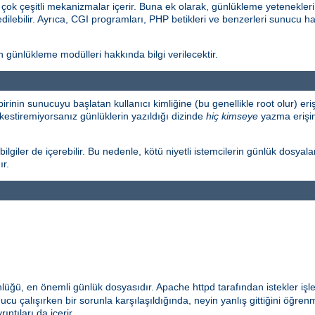
k çeşitli mekanizmalar içerir. Buna ek olarak, günlükleme yetenekleri
edilebilir. Ayrıca, CGI programları, PHP betikleri ve benzerleri sunucu ha
ünlükleme modülleri hakkında bilgi verilecektir.
birinin sunucuyu başlatan kullanıcı kimliğine (bu genellikle root olur) 
kestiremiyorsanız günlüklerin yazıldığı dizinde
hiç kimseye
yazma erişimi
lgiler de içerebilir. Bu nedenle, kötü niyetli istemcilerin günlük dosyala
ır.
nlüğü, en önemli günlük dosyasıdır. Apache httpd tarafından istekler işl
cu çalışırken bir sorunla karşılaşıldığında, neyin yanlış gittiğini öğrenm
ıntıları da içerir.