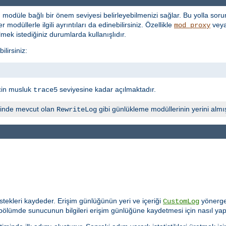
 modüle bağlı bir önem seviyesi belirleyebilmenizi sağlar. Bu yolla sorun
 modüllerle ilgili ayrıntıları da edinebilirsiniz. Özellikle
vey
mod_proxy
lmek istediğiniz durumlarda kullanışlıdır.
lirsiniz:
çin musluk
seviyesine kadar açılmaktadır.
trace5
inde mevcut olan
gibi günlükleme modüllerinin yerini almış
RewriteLog
tekleri kaydeder. Erişim günlüğünün yeri ve içeriği
yönerges
CustomLog
 bölümde sunucunun bilgileri erişim günlüğüne kaydetmesi için nasıl yap