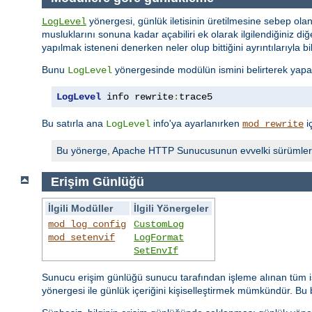
yönergesi, günlük iletisinin üretilmesine sebep olan
LogLevel
musluklarını sonuna kadar açabiliri ek olarak ilgilendiğiniz diğer
yapılmak isteneni denerken neler olup bittiğini ayrıntılarıyla bi
Bunu
yönergesinde modülün ismini belirterek yapabi
LogLevel
LogLevel
 info rewrite
:
trace5
Bu satırla ana
info'ya ayarlanırken
i
LogLevel
mod_rewrite
Bu yönerge, Apache HTTP Sunucusunun evvelki sürümler
Erişim Günlüğü
İlgili Modüller
İlgili Yönergeler
mod_log_config
CustomLog
mod_setenvif
LogFormat
SetEnvIf
Sunucu erişim günlüğü sunucu tarafından işleme alınan tüm is
yönergesi ile günlük içeriğini kişiselleştirmek mümkündür. Bu