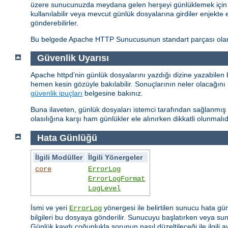
üzere sunucunuzda meydana gelen herşeyi günlüklemek için ço
kullanılabilir veya mevcut günlük dosyalarına girdiler enjekte 
gönderebilirler.
Bu belgede Apache HTTP Sunucusunun standart parçası olan g
Güvenlik Uyarısı
Apache httpd’nin günlük dosyalarını yazdığı dizine yazabilen 
hemen kesin gözüyle bakılabilir. Sonuçlarının neler olacağını 
güvenlik ipuçları
belgesine bakınız.
Buna ilaveten, günlük dosyaları istemci tarafından sağlanmış bi
olasılığına karşı ham günlükler ele alınırken dikkatli olunmalıd
Hata Günlüğü
İlgili Modüller
İlgili Yönergeler
core
ErrorLog
ErrorLogFormat
LogLevel
İsmi ve yeri
yönergesi ile belirtilen sunucu hata gü
ErrorLog
bilgileri bu dosyaya gönderilir. Sunucuyu başlatırken veya sunu
Günlük kaydı çoğunlukla sorunun nasıl düzeltileceği ile ilgili ayr