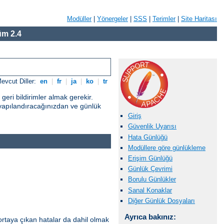
Modüller
|
Yönergeler
|
SSS
|
Terimler
|
Site Haritası
m 2.4
evcut Diller:
en
|
fr
|
ja
|
ko
|
tr
eri bildirimler almak gerekir.
yapılandıracağınızdan ve günlük
Giriş
Güvenlik Uyarısı
Hata Günlüğü
Modüllere göre günlükleme
Erişim Günlüğü
Günlük Çevrimi
Borulu Günlükler
Sanal Konaklar
Diğer Günlük Dosyaları
Ayrıca bakınız:
ortaya çıkan hatalar da dahil olmak