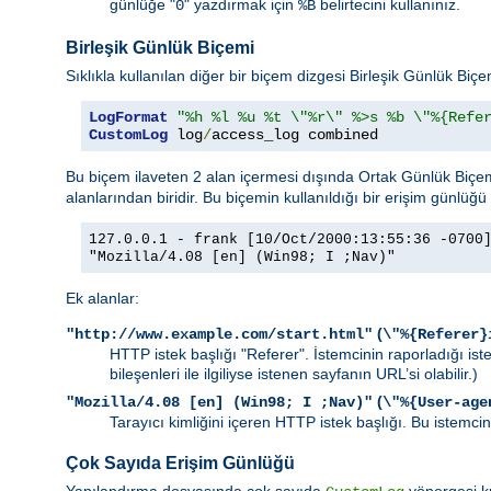
günlüğe "
" yazdırmak için
belirtecini kullanınız.
0
%B
Birleşik Günlük Biçemi
Sıklıkla kullanılan diğer bir biçem dizgesi Birleşik Günlük Biç
LogFormat
"%h %l %u %t \"%r\" %>s %b \"%{Refe
CustomLog
 log
/
access_log combined
Bu biçem ilaveten 2 alan içermesi dışında Ortak Günlük Biçemi 
alanlarından biridir. Bu biçemin kullanıldığı bir erişim günlüğü 
127.0.0.1 - frank [10/Oct/2000:13:55:36 -0700
"Mozilla/4.08 [en] (Win98; I ;Nav)"
Ek alanlar:
(
"http://www.example.com/start.html"
\"%{Referer}
HTTP istek başlığı "Referer". İstemcinin raporladığı is
bileşenleri ile ilgiliyse istenen sayfanın URL’si olabilir.)
(
"Mozilla/4.08 [en] (Win98; I ;Nav)"
\"%{User-age
Tarayıcı kimliğini içeren HTTP istek başlığı. Bu istemcini
Çok Sayıda Erişim Günlüğü
Yapılandırma dosyasında çok sayıda
yönergesi ku