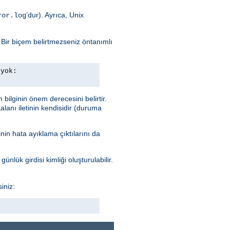
’dur). Ayrıca, Unix
ror.log
. Bir biçem belirtmezseniz öntanımlı
 yok:
n bilginin önem derecesini belirtir.
alanı iletinin kendisidir (duruma
nin hata ayıklama çıktılarını da
ünlük girdisi kimliği oluşturulabilir.
iniz: