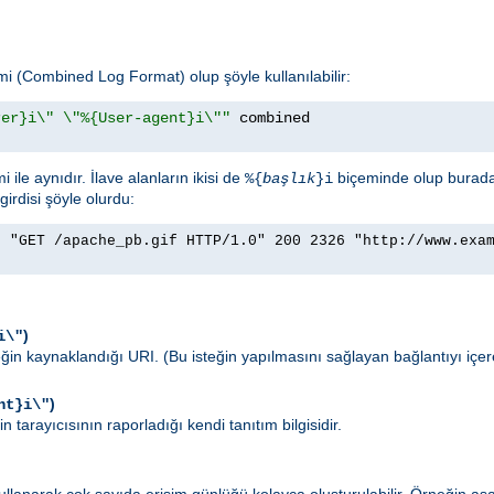
emi (Combined Log Format) olup şöyle kullanılabilir:
rer}i\" \"%{User-agent}i\""
ile aynıdır. İlave alanların ikisi de
biçeminde olup burad
%{
başlık
}i
girdisi şöyle olurdu:
] "GET /apache_pb.gif HTTP/1.0" 200 2326 "http://www.exa
)
i\"
teğin kaynaklandığı URI. (Bu isteğin yapılmasını sağlayan bağlantıyı içe
)
nt}i\"
n tarayıcısının raporladığı kendi tanıtım bilgisidir.
llanarak çok sayıda erişim günlüğü kolayca oluşturulabilir. Örneğin aşa