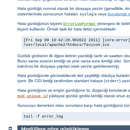
Hata günlüğü normal olarak bir dosyaya yazılır (genellikle, d
sistemlerinde sunucunun hataları
’a veya
borulamak s
syslog
Hata günlüğünün biçemi
yönergesi ile belir
ErrorLogFormat
biçem kullanılır. Örnek tipik bir hata iletisi içermektedir:
[Fri Sep 09 10:42:29.902022 2011] [core:error
/usr/local/apache2/htdocs/favicon.ico
Günlük girdisinin ilk öğesi iletinin yazıldığı tarih ve saatten o
Bunu varsa sürecin kimliği ve yine varsa evre kimliği izler. So
bakılırsa bir dosyaya yapılan istek yerine getirilememiş).
Hata günlüğünde görünebilecek ileti çeşitliliği oldukça fazladı
içerir. Bir CGI betiği tarafından standart hataya (
) yaz
stderr
Hata günlüğüne ve erişim günlüğüne
dizgeciği konularak er
%L
yüklüyse günlük girdisi kimliği olarak onun eşsi
mod_unique_id
Sunucuyu denerken olası sorunlara karşı hata günlüğünü sürekl
tail -f error_log
Modüllere göre günlükleme