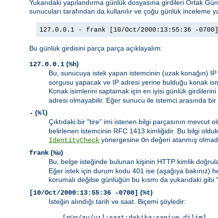
Yukarıdaki yapılandırma günlük dosyasına girdileri Ortak G
sunucuları tarafından da kullanılır ve çoğu günlük inceleme ya
127.0.0.1 - frank [10/Oct/2000:13:55:36 -0700
Bu günlük girdisini parça parça açıklayalım:
(
)
127.0.0.1
%h
Bu, sunucuya istek yapan istemcinin (uzak konağın) IP
sorgusu yapacak ve IP adresi yerine bulduğu konak ism
Konak isimlerini saptamak için en iyisi günlük girdilerini
adresi olmayabilir. Eğer sunucu ile istemci arasında bir
(
)
-
%l
Çıktıdaki bir "tire" imi istenen bilgi parçasının mevcu
belirlenen istemcinin RFC 1413 kimliğidir. Bu bilgi ol
yönergesine
değeri atanmış olmad
IdentityCheck
On
(
)
frank
%u
Bu, belge isteğinde bulunan kişinin HTTP kimlik doğrula
Eğer istek için durum kodu 401 ise (aşağıya bakınız) 
korumalı değilse günlüğün bu kısmı da yukarıdaki gibi 
(
)
[10/Oct/2000:13:55:36 -0700]
%t
İsteğin alındığı tarih ve saat. Biçemi şöyledir:
[gün/ay/yıl:saat:dakika:saniye dilim]