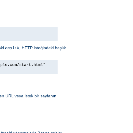
aki
, HTTP isteğindeki başlık
başlık
mple.com/start.html"
ren URL veya istek bir sayfanın
ğıdaki yönergelerle 3 tane erişim