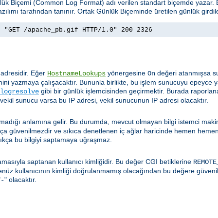
ünlük Biçemi (Common Log Format) adı verilen standart biçemde yazar
zılımı tarafından tanınır. Ortak Günlük Biçeminde üretilen günlük girdil
] "GET /apache_pb.gif HTTP/1.0" 200 2326
 adresidir. Eğer
yönergesine
değeri atanmışsa su
HostnameLookups
On
ini yazmaya çalışacaktır. Bununla birlikte, bu işlem sunucuyu epeyce y
gibi bir günlük işlemcisinden geçirmektir. Burada raporlan
logresolve
 vekil sunucu varsa bu IP adresi, vekil sunucunun IP adresi olacaktır.
t olmadığı anlamına gelir. Bu durumda, mevcut olmayan bilgi istemci mak
dukça güvenilmezdir ve sıkıca denetlenen iç ağlar haricinde hemen hemen
ıkça bu bilgiyi saptamaya uğraşmaz.
masıyla saptanan kullanıcı kimliğidir. Bu değer CGI betiklerine
REMOTE
henüz kullanıcının kimliği doğrulanmamış olacağından bu değere güveni
"
" olacaktır.
-