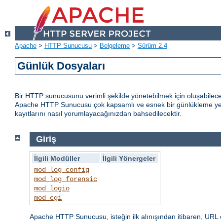
Apache
>
HTTP Sunucusu
>
Belgeleme
>
Sürüm 2.4
Günlük Dosyaları
Bir HTTP sunucusunu verimli şekilde yönetebilmek için oluşabilece
Apache HTTP Sunucusu çok kapsamlı ve esnek bir günlükleme yete
kayıtlarını nasıl yorumlayacağınızdan bahsedilecektir.
Giriş
İlgili Modüller
İlgili Yönergeler
mod_log_config
mod_log_forensic
mod_logio
mod_cgi
Apache HTTP Sunucusu, isteğin ilk alınışından itibaren, URL 