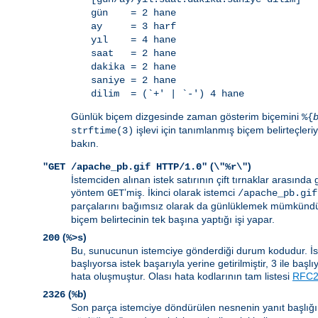
gün = 2 hane
ay = 3 harf
yıl = 4 hane
saat = 2 hane
dakika = 2 hane
saniye = 2 hane
dilim = (`+' | `-') 4 hane
Günlük biçem dizgesinde zaman gösterim biçemini
%{
işlevi için tanımlanmış biçem belirteçleriyl
strftime(3)
bakın.
(
)
"GET /apache_pb.gif HTTP/1.0"
\"%r\"
İstemciden alınan istek satırının çift tırnaklar arasında gö
yöntem
’miş. İkinci olarak istemci
GET
/apache_pb.gif
parçalarını bağımsız olarak da günlüklemek mümkündür
biçem belirtecinin tek başına yaptığı işi yapar.
(
)
200
%>s
Bu, sunucunun istemciye gönderdiği durum kodudur. İsteği
başlıyorsa istek başarıyla yerine getirilmiştir, 3 ile baş
hata oluşmuştur. Olası hata kodlarının tam listesi
RFC26
(
)
2326
%b
Son parça istemciye döndürülen nesnenin yanıt başlığı