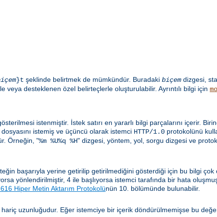
şeklinde belirtmek de mümkündür. Buradaki
dizgesi, st
biçem
}t
biçem
e veya desteklenen özel belirteçlerle oluşturulabilir. Ayrıntılı bilgi için
m
sterilmesi istenmiştir. İstek satırı en yararlı bilgi parçalarını içerir. Biri
dosyasını istemiş ve üçüncü olarak istemci
protokolünü kulla
HTTP/1.0
. Örneğin, "
" dizgesi, yöntem, yol, sorgu dizgesi ve proto
%m %U%q %H
n başarıyla yerine getirilip getirilmediğini gösterdiği için bu bilgi çok
lıyorsa yönlendirilmiştir, 4 ile başlıyorsa istemci tarafında bir hata oluşm
16 Hiper Metin Aktarım Protokolü
nün 10. bölümünde bulunabilir.
 hariç uzunluğudur. Eğer istemciye bir içerik döndürülmemişse bu değe