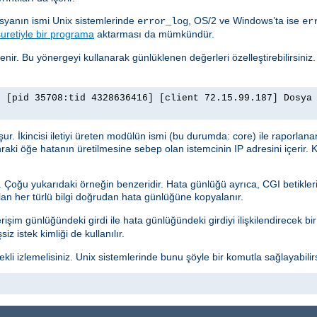
osyanın ismi Unix sistemlerinde
, OS/2 ve Windows’ta ise
error_log
er
uretiyle bir programa
aktarması da mümkündür.
lenir. Bu yönergeyi kullanarak günlüklenen değerleri özelleştirebilirsiniz
] [pid 35708:tid 4328636416] [client 72.15.99.187] Dosya
luşur. İkincisi iletiyi üreten modülün ismi (bu durumda: core) ile raporlana
nraki öğe hatanın üretilmesine sebep olan istemcinin IP adresini içerir. K
r. Çoğu yukarıdaki örneğin benzeridir. Hata günlüğü ayrıca, CGI betikleri
ılan her türlü bilgi doğrudan hata günlüğüne kopyalanır.
işim günlüğündeki girdi ile hata günlüğündeki girdiyi ilişkilendirecek bir g
z istek kimliği de kullanılır.
i izlemelisiniz. Unix sistemlerinde bunu şöyle bir komutla sağlayabilirs