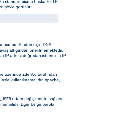
. Bu standart biçem başka HTTP
eri şöyle görünür:
nucu bu IP adresi için DNS
avaşlattığından önerilmemektedir.
an IP adresi doğrudan istemcinin IP
ine üzerinde
tarafından
identd
 asla kullanılmamalıdır. Apache,
ortam değişkeni ile sağlanır.
_USER
lmemelidir. Eğer belge parola