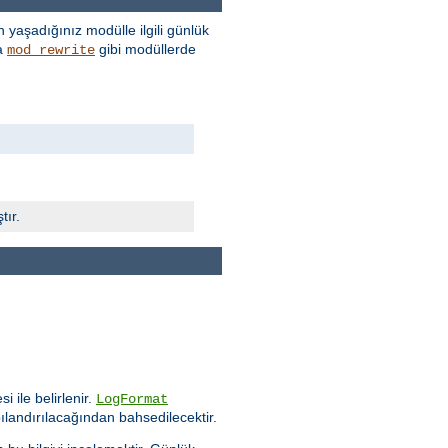
 yaşadığınız modülle ilgili günlük
a
gibi modüllerde
mod_rewrite
tır.
i ile belirlenir.
LogFormat
ılandırılacağından bahsedilecektir.