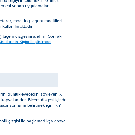
 bu bilgiyi incelemektir. Günlük
celemesi yapan uygulamalar
_referer, mod_log_agent modülleri
 kullanılmaktadır.
) biçem dizgesini andırır. Sonraki
rdilerinin Kişiselleştirilmesi
arını günlükleyeceğini söyleyen %
i kopyalanırlar. Biçem dizgesi içinde
atır sonlarını belirtmek için "
"
\n
bölü çizgisi ile başlamadıkça dosya