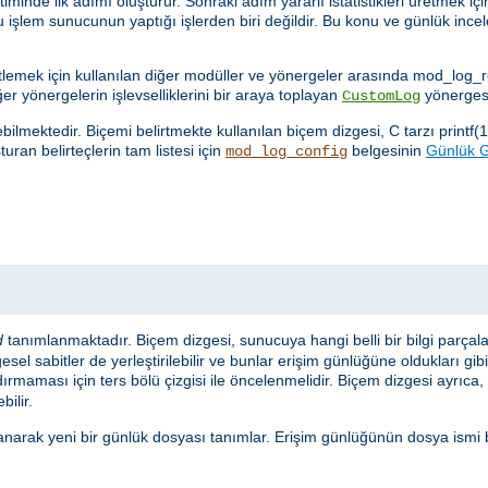
nde ilk adımı oluşturur. Sonraki adım yararlı istatistikleri üretmek için
u işlem sunucunun yaptığı işlerden biri değildir. Bu konu ve günlük in
netlemek için kullanılan diğer modüller ve yönergeler arasında mod_log
ğer yönergelerin işlevselliklerini bir araya toplayan
yönergesi
CustomLog
lmektedir. Biçemi belirtmekte kullanılan biçem dizgesi, C tarzı printf(1
uran belirteçlerin tam listesi için
belgesinin
Günlük Gi
mod_log_config
d
tanımlanmaktadır. Biçem dizgesi, sunucuya hangi belli bir bilgi parçal
sel sabitler de yerleştirilebilir ve bunlar erişim günlüğüne oldukları gib
ırmaması için ters bölü çizgisi ile öncelenmelidir. Biçem dizgesi ayrıca, s
bilir.
anarak yeni bir günlük dosyası tanımlar. Erişim günlüğünün dosya ismi 