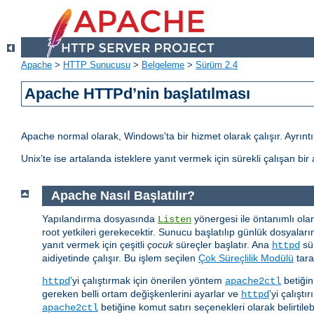
Apache
>
HTTP Sunucusu
>
Belgeleme
>
Sürüm 2.4
Apache HTTPd’nin başlatılması
Apache normal olarak, Windows'ta bir hizmet olarak çalışır. Ayrıntılı
Unix’te ise artalanda isteklere yanıt vermek için sürekli çalışan bi
Apache Nasıl Başlatılır?
Yapılandırma dosyasında
yönergesi ile öntanımlı ola
Listen
root yetkileri gerekecektir. Sunucu başlatılıp günlük dosyaları
yanıt vermek için çeşitli
çocuk
süreçler başlatır. Ana
sür
httpd
aidiyetinde çalışır. Bu işlem seçilen
Çok Süreçlilik Modülü
tara
’yi çalıştırmak için önerilen yöntem
betiğin
httpd
apache2ctl
gereken belli ortam değişkenlerini ayarlar ve
’yi çalıştır
httpd
betiğine komut satırı seçenekleri olarak belirtilebi
apache2ctl