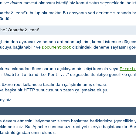
ini ve
daima
mevcut olmasını istediğiniz komut satırı seçeneklerini belirte
’u bulup okumaktır. Bu dosyanın yeri derleme sırasında b
pache2.conf
kündür:
che2/apache2.conf
çbirimden ayıracak ve hemen ardından uçbirim, komut istemine düşecek
unucuya bağlanabilir ve
dizinindeki deneme sayfasını göreb
DocumentRoot
lursa çıkmadan önce sorunu açıklayan bir iletiyi konsola veya
ErrorL
i "
" dizgesidir. Bu iletiye genellikle şu
Unable to bind to Port ...
 üzere root kullanıcısı tarafından çalıştırılmamış olması.
ya başka bir HTTP sunucusunun zaten çalışmakta oluşu.
leyiniz.
devam etmesini istiyorsanız sistem başlatma betiklerinize (genellikle
rı eklemelisiniz. Bu, Apache sunucunuzu root yetkileriyle başlatacaktı
ılandırıldığından emin olunuz.