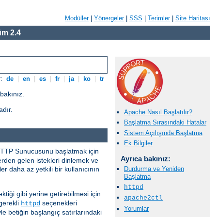
Modüller
|
Yönergeler
|
SSS
|
Terimler
|
Site Haritası
m 2.4
r:
de
|
en
|
es
|
fr
|
ja
|
ko
|
tr
bakınız.
adır.
Apache Nasıl Başlatılır?
Başlatma Sırasındaki Hatalar
Sistem Açılışında Başlatma
Ek Bilgiler
e HTTP Sunucusunu başlatmak için
Ayrıca bakınız:
lerden gelen istekleri dinlemek ve
r daha az yetkili bir kullanıcının
Durdurma ve Yeniden
Başlatma
httpd
ektiği gibi yerine getirebilmesi için
apache2ctl
gerekli
seçenekleri
httpd
Yorumlar
e betiğin başlangıç satırlarındaki