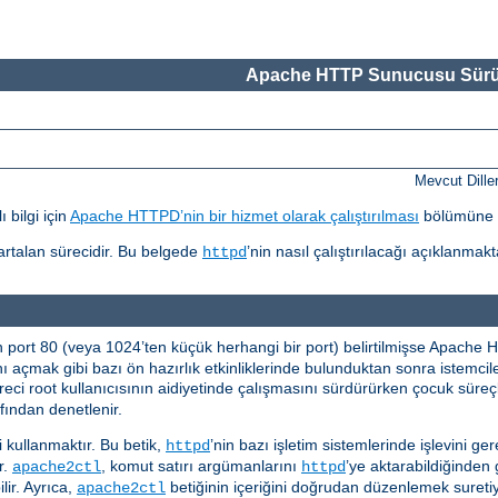
Apache HTTP Sunucusu Sürü
Mevcut Dille
 bilgi için
Apache HTTPD’nin bir hizmet olarak çalıştırılması
bölümüne 
r artalan sürecidir. Bu belgede
’nin nasıl çalıştırılacağı açıklanmakt
httpd
n port 80 (veya 1024’ten küçük herhangi bir port) belirtilmişse Apach
nı açmak gibi bazı ön hazırlık etkinliklerinde bulunduktan sonra istemci
eci root kullanıcısının aidiyetinde çalışmasını sürdürürken çocuk süreçle
fından denetlenir.
i kullanmaktır. Bu betik,
’nin bazı işletim sistemlerinde işlevini ger
httpd
ır.
, komut satırı argümanlarını
’ye aktarabildiğinden 
apache2ctl
httpd
lir. Ayrıca,
betiğinin içeriğini doğrudan düzenlemek suretiyl
apache2ctl