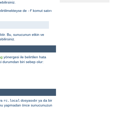
bilirsiniz.
elirtilmekteyse de
komut satırı
-f
tir. Bu, sunucunun etkin ve
ilirsiniz.
yönergesi ile belirtilen hata
og
 iki durumdan biri sebep olur:
 ya
dosyasıdır ya da bir
rc.local
r. Bunu yapmadan önce sunucunuzun