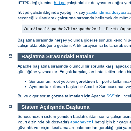
değişkenine
çalıştırılabilir dosyasının doğru yer
HTTPD
httpd
çalıştırıldığında yaptığı ilk şey
yapılandırma dosyası
httpd
a
seçeneği kullanılarak çalıştırma sırasında belirtmek de müm
/usr/local/apache2/bin/apache2ctl -f /etc/apa
Başlatma sırasında herşey yolunda giderse sunucu kendini u
çalışmakta olduğunu gösterir. Artık tarayıcınızı kullanarak s
Başlatma Sırasındaki Hatalar
Apache başlatma sırasında ölümcül bir sorunla karşılaşacak o
günlüğüne yazacaktır. En çok karşılaşılan hata iletilerinden bir
Sunucunun, root yetkileri gerektiren bir portu kullanmak
Aynı portu kullanan başka bir Apache Sunucusunun ve
Bu ve diğer sorun çözme talimatları için Apache
SSS
’sini ince
Sistem Açılışında Başlatma
Sunucunuzun sistem yeniden başlatıldıktan sonra çalışmasına 
dizininde bir dosyadır)
betiği için bir çağ
rc.N
apache2ctl
güvenlik ve erişim kısıtlamaları bakımından gerektiği gibi yap