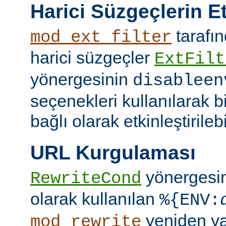
Harici Süzgeçlerin Et
tarafın
mod_ext_filter
harici süzgeçler
ExtFilt
yönergesinin
disableen
seçenekleri kullanılarak 
bağlı olarak etkinleştirilebil
URL Kurgulaması
yönergesi
RewriteCond
olarak kullanılan
%{ENV:
yeniden y
mod_rewrite