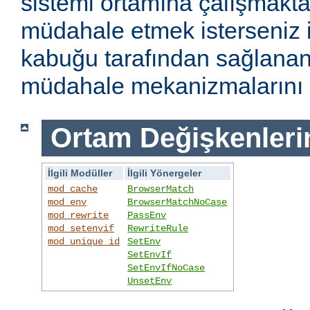
sistemi ortamına çalışmakt
müdahale etmek isterseniz i
kabuğu tarafından sağlanan
müdahale mekanizmalarını k
Ortam Değişkenleri
İlgili Modüller
İlgili Yönergeler
mod_cache
BrowserMatch
mod_env
BrowserMatchNoCase
mod_rewrite
PassEnv
mod_setenvif
RewriteRule
mod_unique_id
SetEnv
SetEnvIf
SetEnvIfNoCase
UnsetEnv