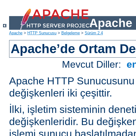
Apache 
Apache
>
HTTP Sunucusu
>
Belgeleme
>
Sürüm 2.4
Apache’de Ortam Değ
Mevcut Diller:
e
Apache HTTP Sunucusunu e
değişkenleri iki çeşittir.
İlki, işletim sisteminin dene
değişkenleridir. Bu değişke
işlemi sunucu başlatılmadan