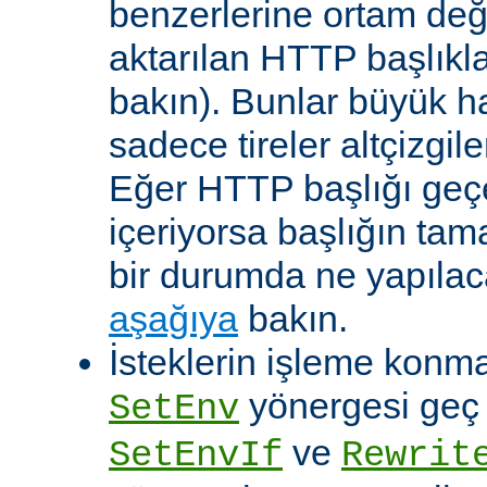
benzerlerine ortam değ
aktarılan HTTP başlıkla
bakın). Bunlar büyük h
sadece tireler altçizgil
Eğer HTTP başlığı geçe
içeriyorsa başlığın tam
bir durumda ne yapılac
aşağıya
bakın.
İsteklerin işleme konma
yönergesi geç ça
SetEnv
ve
SetEnvIf
Rewrit