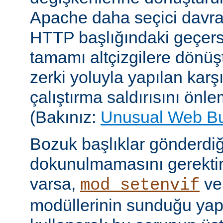
Apache daha seçici davr
HTTP başlığındaki geçersi
tamamı altçizgilere dönüşt
zerki yoluyla yapılan karşı-
çalıştırma saldırısını önle
(Bakınız:
Unusual Web B
Bozuk başlıklar gönderdiğ
dokunulmamasını gerektire
varsa,
v
mod_setenvif
modüllerinin sunduğu yapı