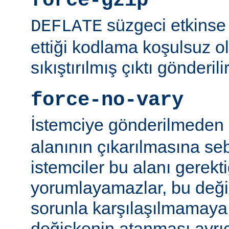
force-gzip
süzgeci etkinse 
DEFLATE
ettiği kodlama koşulsuz o
sıkıştırılmış çıktı gönderilir
force-no-vary
İstemciye gönderilmeden
alanının çıkarılmasına se
istemciler bu alanı gerekti
yorumlayamazlar, bu değ
sorunla karşılaşılmamaya ç
değişkenin atanması ayr