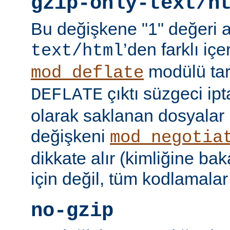
gzip-only-text/h
Bu değişkene "1" değeri 
’den farklı içer
text/html
modülü tar
mod_deflate
çıktı süzgeci ipta
DEFLATE
olarak saklanan dosyalar 
değişkeni
mod_negotia
dikkate alır (kimliğine ba
için değil, tüm kodlamalar
no-gzip