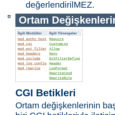
değerlendirilMEZ.
Ortam Değişkenleri
İlgili Modüller
İlgili Yönergeler
mod_authz_host
Require
mod_cgi
CustomLog
mod_ext_filter
Allow
mod_headers
Deny
mod_include
ExtFilterDefine
mod_log_config
Header
mod_rewrite
LogFormat
RewriteCond
RewriteRule
CGI Betikleri
Ortam değişkenlerinin ba