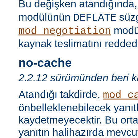
Bu değişken atandığında
modülünün
süzg
DEFLATE
modü
mod_negotiation
kaynak teslimatını redded
no-cache
2.2.12 sürümünden beri ku
Atandığı takdirde,
mod_c
önbelleklenebilecek yanıtl
kaydetmeyecektir. Bu orta
yanıtın halihazırda mevcut