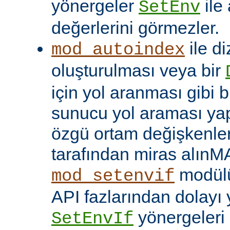
yönergeler
ile
SetEnv
değerlerini görmezler.
ile di
mod_autoindex
oluşturulması veya bir
için yol aranması gibi b
sunucu yol araması yap
özgü ortam değişkenleri
tarafından miras alınM
modülü
mod_setenvif
API fazlarından dolayı y
yönergeleri 
SetEnvIf