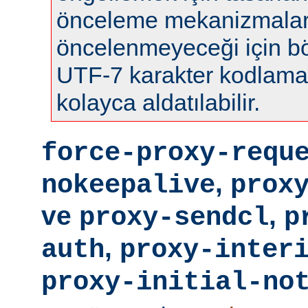
önceleme mekanizmalar
öncelenmeyeceği için böy
UTF-7 karakter kodlamas
kolayca aldatılabilir.
force-proxy-requ
,
nokeepalive
prox
ve
,
proxy-sendcl
p
,
auth
proxy-inter
proxy-initial-no