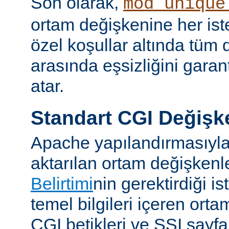
Son olarak,
mod_unique
ortam değişkenine her iste
özel koşullar altında tüm d
arasında eşsizliğini garan
atar.
Standart CGI Değişke
Apache yapılandırmasıyl
aktarılan ortam değişken
Belirtimi
nin gerektirdiği i
temel bilgileri içeren ort
CGI betikleri ve SSI sayf