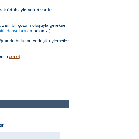
ak örtük eylemcileri vardır.
 zarif bir çözüm oluşuyla gerekse,
tılı dosyalara
da bakınız.)
ağıtımda bulunan yerleşik eylemciler
ir. (
)
core
ır.