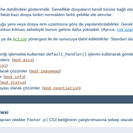
dahilindeki gösterimidir. Genellikle dosyaların kendi türüne bağlı olar
kat bazı dosya türleri normalden farklı şekilde ele alınırlar.
u yere veya dosya ismi uzantısına göre de yapılandırılabilirler. Gerek,
ümkün kılması sebebiyle bunun getirisi daha yüksektir. (Ayrıca,
çok uzan
k ya da
yönergesi ile de sunucuya dahil edilebilirler. Standart d
Action
eriği işlemekte kullanılan
işlevini kullanarak gönder
default_handler()
derir. (
)
mod_asis
)
cgi
larak çözümler. (
)
mod_imagemap
. (
)
mod_info
(
)
mod_status
osyası olarak çözümler. (
)
mod_negotiation
mesi
apılan istekler
CGI betiğininin çalıştırılmasına sebep olacakt
footer.pl