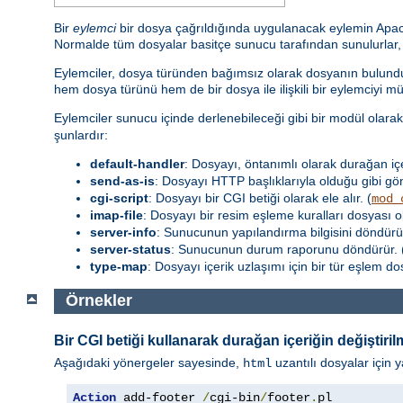
Bir
eylemci
bir dosya çağrıldığında uygulanacak eylemin Apache 
Normalde tüm dosyalar basitçe sunucu tarafından sunulurlar, fa
Eylemciler, dosya türünden bağımsız olarak dosyanın bulunduğ
hem dosya türünü hem de bir dosya ile ilişkili bir eylemciyi m
Eylemciler sunucu içinde derlenebileceği gibi bir modül olara
şunlardır:
default-handler
: Dosyayı, öntanımlı olarak durağan iç
send-as-is
: Dosyayı HTTP başlıklarıyla olduğu gibi gön
cgi-script
: Dosyayı bir CGI betiği olarak ele alır. (
mod_
imap-file
: Dosyayı bir resim eşleme kuralları dosyası o
server-info
: Sunucunun yapılandırma bilgisini döndürür
server-status
: Sunucunun durum raporunu döndürür. 
type-map
: Dosyayı içerik uzlaşımı için bir tür eşlem d
Örnekler
Bir CGI betiği kullanarak durağan içeriğin değiştiril
Aşağıdaki yönergeler sayesinde,
uzantılı dosyalar için y
html
Action
 add-footer 
/
cgi-bin
/
footer
.