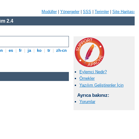
Modüller
|
Yönergeler
|
SSS
|
Terimler
|
Site Haritası
m 2.4
en
|
es
|
fr
|
ja
|
ko
|
tr
|
zh-cn
Eylemci Nedir?
Örnekler
Yazılım Geliştirenler İçin
Ayrıca bakınız:
Yorumlar