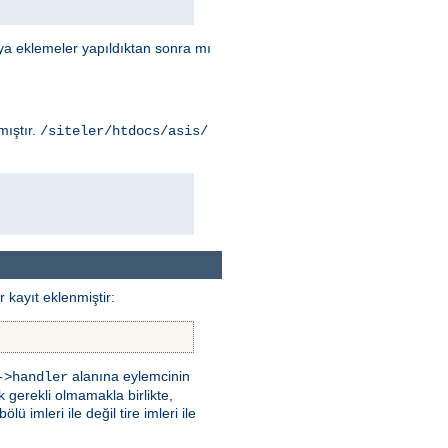
ya eklemeler yapıldıktan sonra mı
mıştır.
/siteler/htdocs/asis/
 kayıt eklenmiştir:
alanına eylemcinin
->handler
k gerekli olmamakla birlikte,
 imleri ile değil tire imleri ile