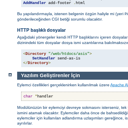
AddHandler
 add-footer 
.
html
Bu yapılandırmayla, istenen belgenin özgün haliyle mi (yeri
P
gönderileceğinden CGI betiği sorumlu olacaktır.
HTTP başlıklı dosyalar
Aşağıdaki yönergeler kendi HTTP başlıklarını içeren dosyalar 
dizinindeki tüm dosyalar dosya ismi uzantılarına bakılmaksız
<
Directory
"/web/htdocs/asis"
>
SetHandler
</
Directory
>
Yazılım Geliştirenler İçin
Eylemci özellikleri gerçeklenirken kullanılmak üzere
Apache A
char
*
handler
Modülünüzün bir eylemciyi devreye sokmasını isterseniz, tek
ismini atamak olacaktır. Eylemciler daha önce de bahsedildiği gi
eylemciler için kullanılan adlandırma uzlaşımları gereğince, ism
ayrılırlar.