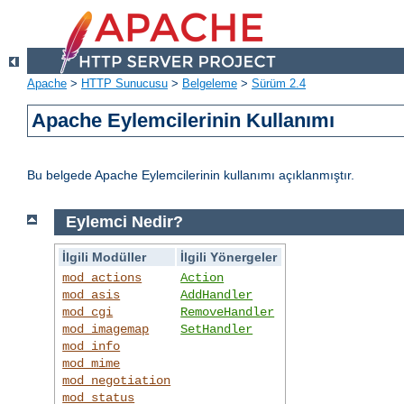
Apache
>
HTTP Sunucusu
>
Belgeleme
>
Sürüm 2.4
Apache Eylemcilerinin Kullanımı
Bu belgede Apache Eylemcilerinin kullanımı açıklanmıştır.
Eylemci Nedir?
İlgili Modüller
İlgili Yönergeler
mod_actions
Action
mod_asis
AddHandler
mod_cgi
RemoveHandler
mod_imagemap
SetHandler
mod_info
mod_mime
mod_negotiation
mod_status