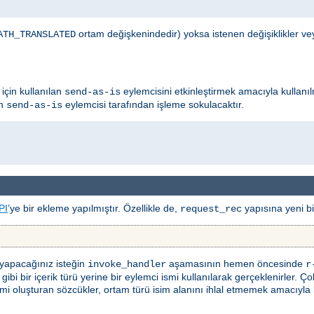
ortam değişkenindedir) yoksa istenen değişiklikler ve
ATH_TRANSLATED
için kullanılan
eylemcisini etkinleştirmek amacıyla kullanıl
send-as-is
ın
eylemcisi tarafından işleme sokulacaktır.
send-as-is
PI
’ye bir ekleme yapılmıştır. Özellikle de,
yapısına yeni bir
request_rec
 yapacağınız isteğin
aşamasının hemen öncesinde
invoke_handler
r
bi bir içerik türü yerine bir eylemci ismi kullanılarak gerçeklenirler. Ço
i oluşturan sözcükler, ortam türü isim alanını ihlal etmemek amacıyla bölü