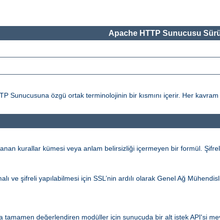
Apache HTTP Sunucusu Sürü
ucusuna özgü ortak terminolojinin bir kısmını içerir. Her kavram ile il
an kurallar kümesi veya anlam belirsizliği içermeyen bir formül. Şifrel
alı ve şifreli yapılabilmesi için SSL’nin ardılı olarak Genel Ağ Mühendi
 tamamen değerlendiren modüller için sunucuda bir alt istek API'si mevc