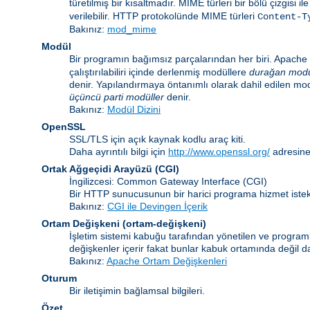
türetilmiş bir kısaltmadır. MIME türleri bir bölü çizgisi i
verilebilir. HTTP protokolünde MIME türleri
Content-T
Bakınız:
mod_mime
Modül
Bir programın bağımsız parçalarından her biri. Apache i
çalıştırılabiliri içinde derlenmiş modüllere
durağan modü
denir. Yapılandırmaya öntanımlı olarak dahil edilen mo
üçüncü parti modüller
denir.
Bakınız:
Modül Dizini
OpenSSL
SSL/TLS için açık kaynak kodlu araç kiti.
Daha ayrıntılı bilgi için
http://www.openssl.org/
adresine
Ortak Ağgeçidi Arayüzü
(CGI)
İngilizcesi: Common Gateway Interface (CGI)
Bir HTTP sunucusunun bir harici programa hizmet istekl
Bakınız:
CGI ile Devingen İçerik
Ortam Değişkeni
(ortam-değişkeni)
İşletim sistemi kabuğu tarafından yönetilen ve programla
değişkenler içerir fakat bunlar kabuk ortamında değil da
Bakınız:
Apache Ortam Değişkenleri
Oturum
Bir iletişimin bağlamsal bilgileri.
Özet