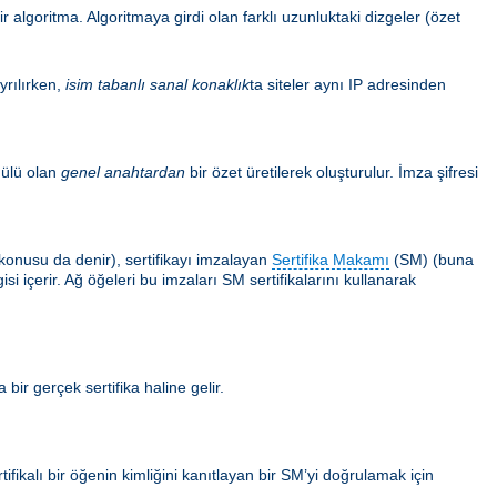
 algoritma. Algoritmaya girdi olan farklı uzunluktaki dizgeler (özet
yrılırken,
isim tabanlı sanal konaklık
ta siteler aynı IP adresinden
ülü olan
genel anahtardan
bir özet üretilerek oluşturulur. İmza şifresi
ın konusu da denir), sertifikayı imzalayan
Sertifika Makamı
(SM) (buna
i içerir. Ağ öğeleri bu imzaları SM sertifikalarını kullanarak
 bir gerçek sertifika haline gelir.
tifikalı bir öğenin kimliğini kanıtlayan bir SM’yi doğrulamak için