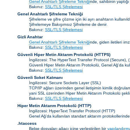
Genel Anahtarlı Şifreleme Tekniği
nde, sahibinin yaptığı
Bakınız:
SSL/TLS Şifrelemesi
Genel Anahtarlı Şifreleme Tekniği
Şifreleme ve şifre çözme için iki ayrı anahtarın kullanı
Şifrelemeye Bakışımsız Şifreleme de denir.
Bakınız:
SSL/TLS Şifrelemesi
Gizli Anahtar
Genel Anahtarlı Şifreleme Tekniği
nde, giden iletileri im
Bakınız:
SSL/TLS Şifrelemesi
Güvenli Hiper Metin Aktarım Protokolü (HTTPS)
İngilizcesi: The HyperText Transfer Protocol (Secure),
Güvenli Hiper Metin Aktarım Protokolü, Genel Ağ’da kul
Bakınız:
SSL/TLS Şifrelemesi
Güvenli Soket Katmanı
İngilizcesi: Secure Sockets Layer
(SSL)
TCP/IP ağları üzerinden genel iletişimin kimlik doğrul
yani SSL üzerinden Hiper Metin Aktarım Protokolü şekli
Bakınız:
SSL/TLS Şifrelemesi
Hiper Metin Aktarım Protokolü
(HTTP)
İngilizcesi: HyperText Transfer Protocol (HTTP)
Genel Ağ’da kullanılan standart aktarım protokollerinde
.htaccess
Belge dosyaları ağacı içine yerleştirilen bir
yapılandırm