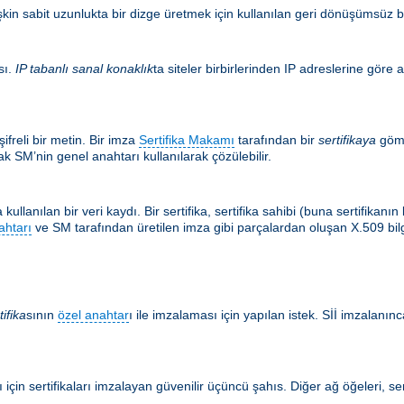
şkin sabit uzunlukta bir dizge üretmek için kullanılan geri dönüşümsüz bir
sı.
IP tabanlı sanal konaklık
ta siteler birbirlerinden IP adreslerine göre a
ifreli bir metin. Bir imza
Sertifika Makamı
tarafından bir
sertifikaya
göm
k SM’nin genel anahtarı kullanılarak çözülebilir.
kullanılan bir veri kaydı. Bir sertifika, sertifika sahibi (buna sertifikan
ahtarı
ve SM tarafından üretilen imza gibi parçalardan oluşan X.509 bilgis
tifika
sının
özel anahtar
ı ile imzalaması için yapılan istek. Sİİ imzalanınca
için sertifikaları imzalayan güvenilir üçüncü şahıs. Diğer ağ öğeleri, ser