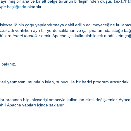
le ayrılmış bir ana ve bir alt belge türünün birleşiminden oluşur.
text/ht
başlığında
aktarılır.
ype
şlevselliğinin çoğu yapılandırmaya dahil edilip edilmeyeceğine kullanıc
ller
adı verilirken ayrı bir yerde saklanan ve çalışma anında isteğe ba
düllere
temel modüller
denir. Apache için kullanılabilecek modüllerin
 bakınız.
eri yapmasını mümkün kılan, sunucu ile bir harici program arasındaki b
r arasında bilgi alışverişi amacıyla kullanılan isimli değişkenler. Ayrı
hili Apache yapıları içinde saklanır.