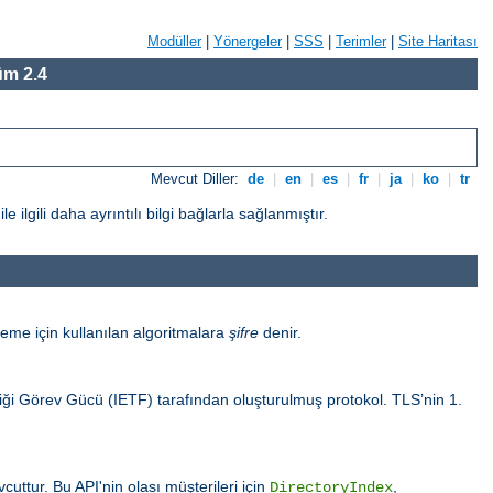
Modüller
|
Yönergeler
|
SSS
|
Terimler
|
Site Haritası
m 2.4
Mevcut Diller:
de
|
en
|
es
|
fr
|
ja
|
ko
|
tr
gili daha ayrıntılı bilgi bağlarla sağlanmıştır.
eme için kullanılan algoritmalara
şifre
denir.
sliği Görev Gücü (IETF) tarafından oluşturulmuş protokol. TLS’nin 1.
uttur. Bu API'nin olası müşterileri için
,
DirectoryIndex