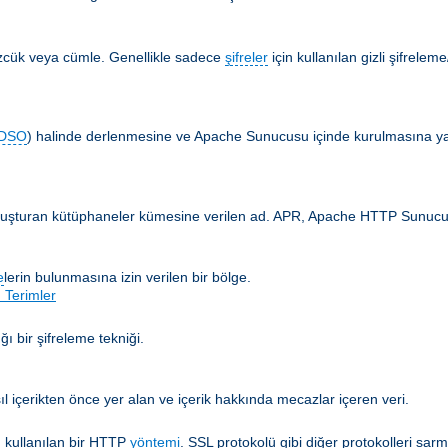
özcük veya cümle. Genellikle sadece
şifreler
için kullanılan gizli şifrelem
DSO
) halinde derlenmesine ve Apache Sunucusu içinde kurulmasına yar
 oluşturan kütüphaneler kümesine verilen ad. APR, Apache HTTP Sunucusun
e
lerin bulunmasına izin verilen bir bölge.
 Terimler
ğı bir şifreleme tekniği.
ıl içerikten önce yer alan ve içerik hakkında mecazlar içeren veri.
 kullanılan bir HTTP
yöntemi
. SSL protokolü gibi diğer protokolleri sarm