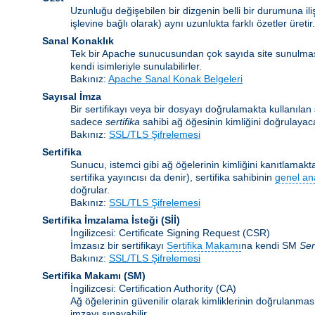
Uzunluğu değişebilen bir dizgenin belli bir durumuna ili
işlevine bağlı olarak) aynı uzunlukta farklı özetler üretir.
Sanal Konaklık
Tek bir Apache sunucusundan çok sayıda site sunulma
kendi isimleriyle sunulabilirler.
Bakınız:
Apache Sanal Konak Belgeleri
Sayısal İmza
Bir sertifikayı veya bir dosyayı doğrulamakta kullanılan ş
sadece
sertifika
sahibi ağ öğesinin kimliğini doğrulayaca
Bakınız:
SSL/TLS Şifrelemesi
Sertifika
Sunucu, istemci gibi ağ öğelerinin kimliğini kanıtlamakta 
sertifika yayıncısı da denir), sertifika sahibinin
genel an
doğrular.
Bakınız:
SSL/TLS Şifrelemesi
Sertifika İmzalama İsteği
(Sİİ)
İngilizcesi: Certificate Signing Request (CSR)
İmzasız bir sertifikayı
Sertifika Makamı
na kendi SM
Ser
Bakınız:
SSL/TLS Şifrelemesi
Sertifika Makamı
(SM)
İngilizcesi: Certification Authority (CA)
Ağ öğelerinin güvenilir olarak kimliklerinin doğrulanması 
imzayı sınayabilir.