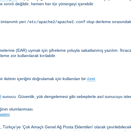
 sınırlı değildir; hemen her tür yönergeyi içerebilir.
 öntanımlı yeri
olup derleme sırasındak
/etc/apache2/apache2.conf
lerine (EAR) uymak için şifreleme yoluyla sakatlanmış yazılım. İhracat en
me zor kullanılarak kırılabilir.
 iletinin içeriğini doğrulamak için kullanılan bir
özet
.
l
sunucu. Güvenlik, yük dengelemesi gibi sebeplerle asıl sunucuyu istemc
iğinin olumlanması.
netimi
, Türkçe’ye ‘Çok Amaçlı Genel Ağ Posta Eklentileri’ olarak çevrilebilec