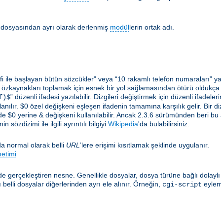
lir dosyasından ayrı olarak derlenmiş
modül
lerin ortak adı.
i ile başlayan bütün sözcükler” veya “10 rakamlı telefon numaraları” ya 
 özkaynakları toplamak için esnek bir yol sağlamasından ötürü oldukça yar
” düzenli ifadesi yazılabilir. Dizgileri değiştirmek için düzenli ifadel
f)$
anılır. $0 özel değişkeni eşleşen ifadenin tamamına karşılık gelir. Bir diz
e $0 yerine & değişkeni kullanılabilir. Ancak 2.3.6 sürümünden beri bu
 sözdizimi ile ilgili ayrıntılı bilgiyi
Wikipedia
'da bulabilirsiniz.
a normal olarak belli
URL
’lere erişimi kısıtlamak şeklinde uygulanır.
netimi
e gerçekleştiren nesne. Genellikle dosyalar, dosya türüne bağlı dolayl
elli dosyalar diğerlerinden ayrı ele alınır. Örneğin,
eylem
cgi-script