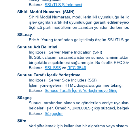
Bakınız:
SSL/TLS Şifrelemesi
Sihirli Modül Numarası
(
SMN
)
Sihirli Modül Numarası, modüllerin ikil uyumluluğu ile 
işlev çağrıları artık ikil uyumluluğun garanti edilemeye
üçüncü parti modüllerin en azından yeniden derlenmesi
SSLeay
Eric A. Young tarafından geliştirilmiş özgün SSL/TLS g
Sunucu Adı Belirtimi
İngilizcesi: Server Name Indication
(SNI)
İlk SSL uzlaşımı sırasında istenen sunucu isminin akta
bir şekilde seçebilmesi sağlanmıştır. Bu özellik RFC 3
Bakınız:
SSL SSS
ve
RFC 3546
Sunucu Taraflı İçerik Yerleştirme
İngilizcesi: Server Side Includes
(SSI)
İşlem yönergelerini HTML dosyalara gömme tekniği.
Bakınız:
Sunucu Taraflı İçerik Yerleştirmeye Giriş
Süzgeç
Sunucu tarafından alınan ve gönderilen veriye uygulanan
belgeleri işler. Örneğin,
çıkış süzgeci, belgel
INCLUDES
Bakınız:
Süzgeçler
Şifre
Veri şifrelemek için kullanılan bir algoritma veya siste