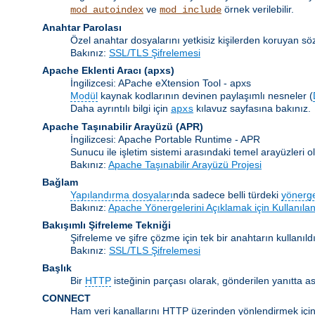
ve
örnek verilebilir.
mod_autoindex
mod_include
Anahtar Parolası
Özel anahtar dosyalarını yetkisiz kişilerden koruyan s
Bakınız:
SSL/TLS Şifrelemesi
Apache Eklenti Aracı
(apxs)
İngilizcesi: APache eXtension Tool - apxs
Modül
kaynak kodlarının devinen paylaşımlı nesneler (
Daha ayrıntılı bilgi için
kılavuz sayfasına bakınız.
apxs
Apache Taşınabilir Arayüzü
(APR)
İngilizcesi: Apache Portable Runtime - APR
Sunucu ile işletim sistemi arasındaki temel arayüzleri
Bakınız:
Apache Taşınabilir Arayüzü Projesi
Bağlam
Yapılandırma dosyaları
nda sadece belli türdeki
yönerg
Bakınız:
Apache Yönergelerini Açıklamak için Kullanılan
Bakışımlı Şifreleme Tekniği
Şifreleme ve şifre çözme için tek bir anahtarın kullanıldı
Bakınız:
SSL/TLS Şifrelemesi
Başlık
Bir
HTTP
isteğinin parçası olarak, gönderilen yanıtta as
CONNECT
Ham veri kanallarını HTTP üzerinden yönlendirmek için