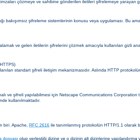
 imzaları çözmeye ve sahibine gönderilen iletileri şifrelemeye yarayan g
ldığı bakışımsız şifreleme sistemlerinin konusu veya uygulaması. Bu amaç
zalamak ve gelen iletilerin şifrelerini çözmek amacıyla kullanılan gizli an
 (HTTPS)
lanılan standart şifreli iletişim mekanizmasıdır. Aslında HTTP protokol
amalı ve şifreli yapılabilmesi için Netscape Communications Corporatio
nde kullanılmaktadır.
n biri. Apache,
RFC 2616
ile tanımlanmış protokolün HTTP/1.1 olarak b
a dosyası
olup yerleştiği dizine ve o dizinin alt dizinlerine yapılandır