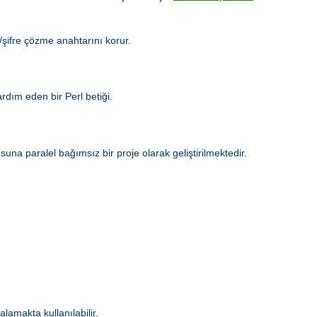
e/şifre çözme anahtarını korur.
dım eden bir Perl betiği.
a paralel bağımsız bir proje olarak geliştirilmektedir.
alamakta kullanılabilir.