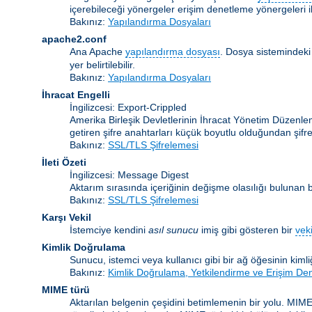
içerebileceği yönergeler erişim denetleme yönergeleri ile
Bakınız:
Yapılandırma Dosyaları
apache2.conf
Ana Apache
yapılandırma dosyası
. Dosya sistemindeki
yer belirtilebilir.
Bakınız:
Yapılandırma Dosyaları
İhracat Engelli
İngilizcesi: Export-Crippled
Amerika Birleşik Devletlerinin İhracat Yönetim Düzenleme
getiren şifre anahtarları küçük boyutlu olduğundan şifrele
Bakınız:
SSL/TLS Şifrelemesi
İleti Özeti
İngilizcesi: Message Digest
Aktarım sırasında içeriğinin değişme olasılığı bulunan bir
Bakınız:
SSL/TLS Şifrelemesi
Karşı Vekil
İstemciye kendini
asıl sunucu
imiş gibi gösteren bir
veki
Kimlik Doğrulama
Sunucu, istemci veya kullanıcı gibi bir ağ öğesinin kiml
Bakınız:
Kimlik Doğrulama, Yetkilendirme ve Erişim De
MIME türü
Aktarılan belgenin çeşidini betimlemenin bir yolu. MIME