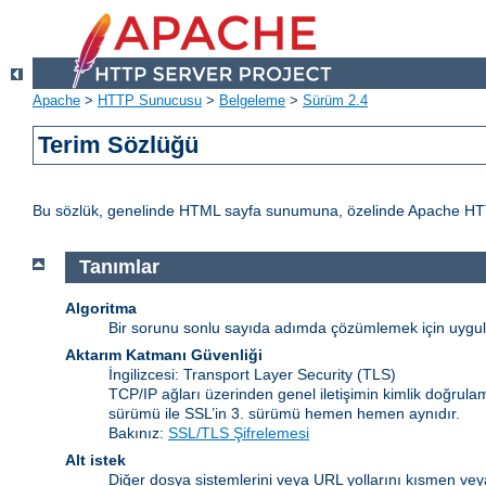
Apache
>
HTTP Sunucusu
>
Belgeleme
>
Sürüm 2.4
Terim Sözlüğü
Bu sözlük, genelinde HTML sayfa sunumuna, özelinde Apache HTTP Sun
Tanımlar
Algoritma
Bir sorunu sonlu sayıda adımda çözümlemek için uygulan
Aktarım Katmanı Güvenliği
İngilizcesi: Transport Layer Security
(TLS)
TCP/IP ağları üzerinden genel iletişimin kimlik doğrulam
sürümü ile SSL’in 3. sürümü hemen hemen aynıdır.
Bakınız:
SSL/TLS Şifrelemesi
Alt istek
Diğer dosya sistemlerini veya URL yollarını kısmen veya