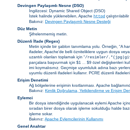
Devingen Paylaşımlı Nesne
(DSO)
İngilizcesi: Dynamic Shared Object (DSO)
İstek halinde yüklenebilen, Apache
çalıştırılabi
httpd
Bakınız:
Devingen Paylaşımlı Nesne Desteği
Düz Metin
Şifrelenmemiş metin.
Düzenli İfade
(Regex)
Metin içinde bir şablon tanımlama yolu. Örneğin, “A harf
ifadeler, Apache’de belli özniteliklere uygun dosya veya
uzantılı olanları toplamak için “
/resimler/.*(jpg|gi
parçalara başvurmak için $1 ... $9 özel değişkenleri kull
imi koymalısınız. Geçmişe uyumluluk adına bazı yerlerd
uyumlu düzenli ifadeleri kullanır. PCRE düzenli ifadelerinin
Erişim Denetimi
Ağ bölgelerine erişimin kısıtlanması. Apache bağlamınd
Bakınız:
Kimlik Doğrulama, Yetkilendirme ve Erişim De
Eylemci
Bir dosya istendiğinde uygulanacak eylemi Apache içind
sıradan birer dosya olarak işleme sokulduğu halde bazı b
işleme sokar.
Bakınız:
Apache Eylemcilerinin Kullanımı
Genel Anahtar