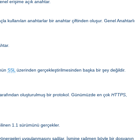
enel erişime açık anahtar.
la kullanılan anahtarlar bir anahtar çiftinden oluşur. Genel Anahtarlı
ahtar.
ünün
SSL
üzerinden gerçekleştirilmesinden başka bir şey değildir.
n tarafından oluşturulmuş bir protokol. Günümüzde en çok
HTTPS
,
ilinen 1.1 sürümünü gerçekler.
ma yönergeleri uygulanmasını sağlar. İsmine rağmen böyle bir dosyanın