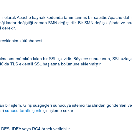
ilgili olarak Apache kaynak kodunda tanımlanmış bir sabittir. Apache d
ceği kadar değiştiği zaman SMN değiştirilir. Bir SMN değişikliğinde ve b
 gerekir.
erçeklenim kütüphanesi.
rılmasını mümkün kılan bir SSL işlevidir. Böylece sunucunun, SSL uzlaş
546'da TLS eklentili SSL başlatma bölümüne eklenmiştir.
 bir işlem. Giriş süzgeçleri sunucuya istemci tarafından gönderilen ver
eri
sunucu taraflı içerik
için işleme sokar.
m. DES, IDEA veya RC4 örnek verilebilir.