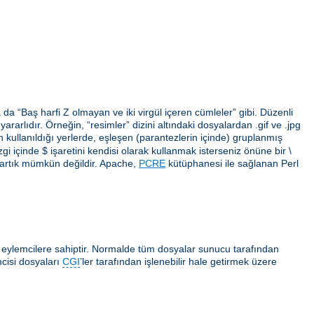
da “Baş harfi Z olmayan ve iki virgül içeren cümleler” gibi. Düzenli
arlıdır. Örneğin, “resimler” dizini altındaki dosyalardan .gif ve .jpg
erin kullanıldığı yerlerde, eşleşen (parantezlerin içinde) gruplanmış
gi içinde $ işaretini kendisi olarak kullanmak isterseniz önüne bir \
 artık mümkün değildir. Apache,
PCRE
kütüphanesi ile sağlanan Perl
ı eylemcilere sahiptir. Normalde tüm dosyalar sunucu tarafından
cisi dosyaları
CGI
’ler tarafından işlenebilir hale getirmek üzere