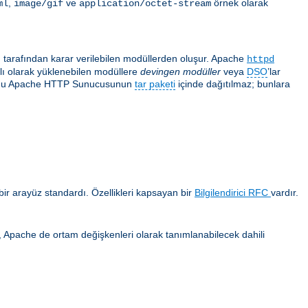
,
ve
örnek olarak
ml
image/gif
application/octet-stream
ı tarafından karar verilebilen modüllerden oluşur. Apache
httpd
ğlı olarak yüklenebilen modüllere
devingen modüller
veya
DSO
’lar
 çoğu Apache HTTP Sunucusunun
tar paketi
içinde dağıtılmaz; bunlara
ir arayüz standardı. Özellikleri kapsayan bir
Bilgilendirici RFC
vardır.
ca, Apache de ortam değişkenleri olarak tanımlanabilecek dahili