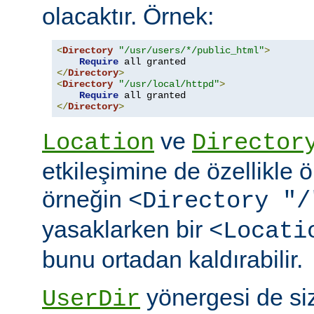
olacaktır. Örnek:
<
Directory
"/usr/users/*/public_html"
>
Require
</
Directory
>
<
Directory
"/usr/local/httpd"
>
Require
</
Directory
>
ve
Location
Director
etkileşimine de özellikle 
örneğin
<Directory "/
yasaklarken bir
<Locati
bunu ortadan kaldırabilir.
yönergesi de si
UserDir