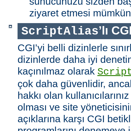
sunucunuzu sizden baş
ziyaret etmesi mümkün 
’lı CG
ScriptAlias
CGI’yi belli dizinlerle sın
dizinlerde daha iyi denet
kaçınılmaz olarak
Scrip
çok daha güvenlidir, anca
hakkı olan kullanıcılarınız 
olması ve site yöneticisin
açıklarına karşı CGI betikl
programlarını denemeye is