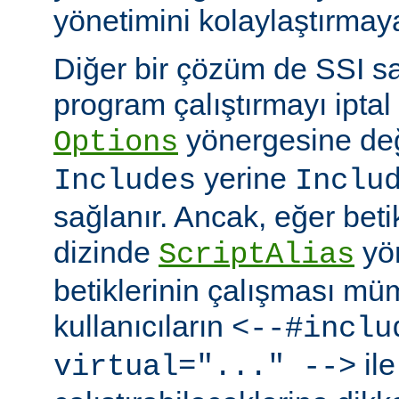
yönetimini kolaylaştırmaya
Diğer bir çözüm de SSI sa
program çalıştırmayı iptal
yönergesine değ
Options
yerine
Includes
Inclu
sağlanır. Ancak, eğer bet
dizinde
yö
ScriptAlias
betiklerinin çalışması mü
kullanıcıların
<--#inclu
ile
virtual="..." -->