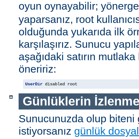
oyun oynayabilir; yönerg
yaparsanız, root kullanıc
olduğunda yukarıda ilk ör
karşılaşırız. Sunucu yap
aşağıdaki satırın mutlaka
öneririz:
UserDir
 disabled root
Günlüklerin İzlenme
Sunucunuzda olup biteni
istiyorsanız
günlük dosyal