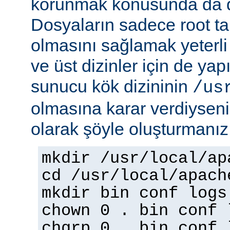
korunmak konusunda da dik
Dosyaların sadece root tar
olmasını sağlamak yeterli d
ve üst dizinler için de yap
sunucu kök dizininin
/us
olmasına karar verdiyseniz
olarak şöyle oluşturmanız 
mkdir /usr/local/ap
cd /usr/local/apach
mkdir bin conf logs
chown 0 . bin conf 
chgrp 0 . bin conf 