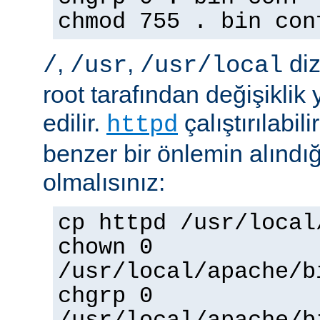
chmod 755 . bin con
,
,
diz
/
/usr
/usr/local
root tarafından değişiklik
edilir.
çalıştırılabil
httpd
benzer bir önlemin alınd
olmalısınız:
cp httpd /usr/local
chown 0
/usr/local/apache/b
chgrp 0