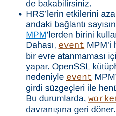
de bakabilirsiniz.
HRS’lerin etkilerini aza
andaki bağlantı sayısını
MPM
’lerden birini kulla
Dahası,
MPM’i h
event
bir evre atanmaması iç
yapar. OpenSSL kütüp
nedeniyle
MPM’
event
girdi süzgeçleri ile hen
Bu durumlarda,
worke
davranışına geri döner.