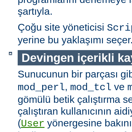
şartıyla.
Çoğu site yöneticisi
Scri
yerine bu yaklaşımı seçer
Devingen içerikli k
Sunucunun bir parçası gib
,
ve
mod_perl
mod_tcl
gömülü betik çalıştırma 
çalıştıran kullanıcının aidi
(
yönergesine bakını
User