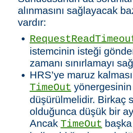
alınmasını sağlayacak baz
vardır:
RequestReadTimeou
istemcinin isteği gönde
zamanı sınırlamayı sağ
HRS’ye maruz kalması o
yönergesinin
TimeOut
düşürülmelidir. Birkaç
olduğunca düşük bir aya
Ancak
başka 
TimeOut