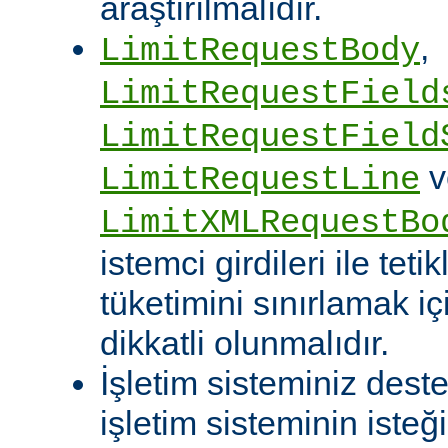
araştırılmalıdır.
,
LimitRequestBody
LimitRequestField
LimitRequestField
v
LimitRequestLine
LimitXMLRequestBo
istemci girdileri ile te
tüketimini sınırlamak iç
dikkatli olunmalıdır.
İşletim sisteminiz deste
işletim sisteminin isteğ