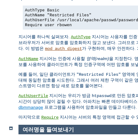
AuthType Basic
AuthName "Restricted Files"
AuthUserFile /usr/local/apache/passwd/passwor
Require user rbowen
지시어를 하나씩 살펴보자.
지시어는 사용자를 인증
AuthType
브라우저가 서버로 암호를 암호화하지 않고 보낸다. 그러므로 
다. 이 방법은
가 구현하며, 매우 안전하다. 
mod_auth_digest
지시어는 인증에 사용할
영역(realm)
을 지정한다. 
AuthName
보를 사용하여 클라이언트가 특정 인증구역에 어떤 암호를 보낼
예를 들어, 일단 클라이언트가
영역에 
"Restricted Files"
대해 동일한 암호를 시도한다. 그래서 여러 제한 구역이 같은 
스트명이 다르면 항상 새로 암호를 물어본다.
지시어는 우리가 방금
로 만든 암호
AuthUserFile
htpasswd
시간이 상당히 많이 걸릴 수 있다. 아파치는 빠른 데이타베이스
dbmmanage
프로그램을 사용하여 암호파일을 만들고 다룬다.
마지막으로
지시어는 서버의 특정 영역에 접근할 수 
Require
여러명을 들여보내기