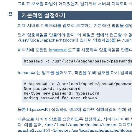
그리고 보호할 파일이 어디있는지 알기위해 서버의 디렉토리 구조
기본적인 설정하기
이제 서버의 디렉토리를 암호로 보호하는 기본적인 방법을 설
먼저 암호파일을 만들어야 한다. 이 파일은 웹에서 접근할 수 
에 있다면 암호파일(들)은
/usr/local/apache/htdocs
/usr
아파치에 포함된
htpasswd
도구를 사용하여 암호파일을 만든다
htpasswd -c /usr/local/apache/passwd/password
는 암호를 물어보고, 확인을 위해 암호를 다시 입력
htpasswd
# htpasswd -c /usr/local/apache/passwd/passwo
New password: mypassword
Re-type new password: mypassword
Adding password for user rbowen
물론
이 실행파일 경로에 없다면 실행파일의 전체 경
htpasswd
다음으로 서버가 암호를 요청하도록 설정하고, 서버에게 어떤 
다. 예를 들어,
디렉토리
/usr/local/apache/htdocs/secret
의 <Directory /usr/local/apache/apache/h
apache2.conf