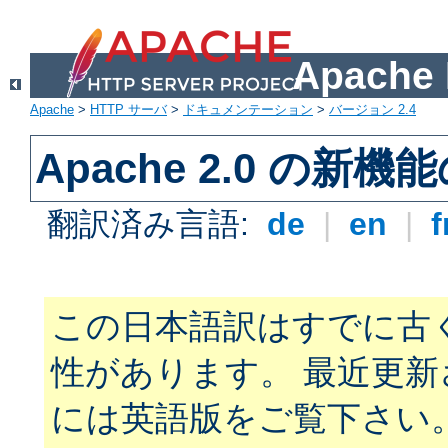
Apach
Apache
>
HTTP サーバ
>
ドキュメンテーション
>
バージョン 2.4
Apache 2.0 の新機
翻訳済み言語:
de
|
en
|
f
この日本語訳はすでに古
性があります。 最近更
には英語版をご覧下さい